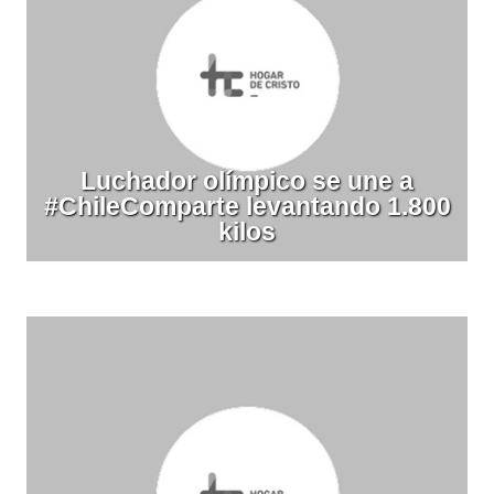
Luchador olímpico se une a
#ChileComparte levantando 1.800
kilos