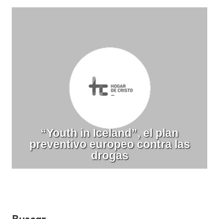
“Youth in Iceland”, el plan
preventivo europeo contra las
drogas
Buscar