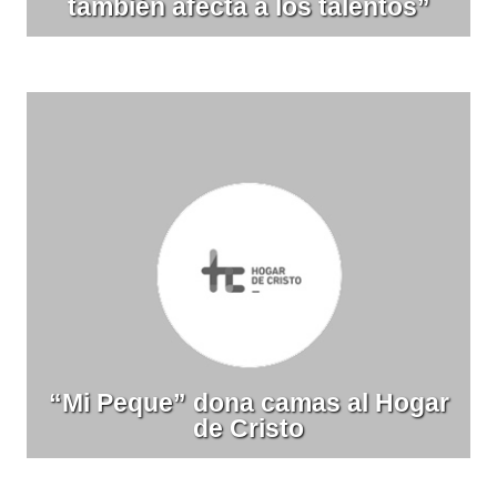
también afecta a los talentos”
“Mi Peque” dona camas al Hogar
de Cristo