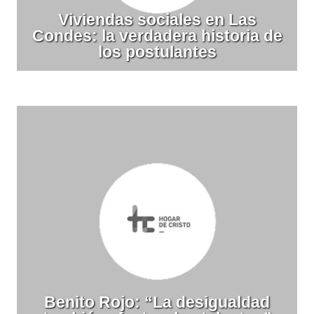
Viviendas sociales en Las
Condes: la verdadera historia de
los postulantes
Benito Rojo: “La desigualdad