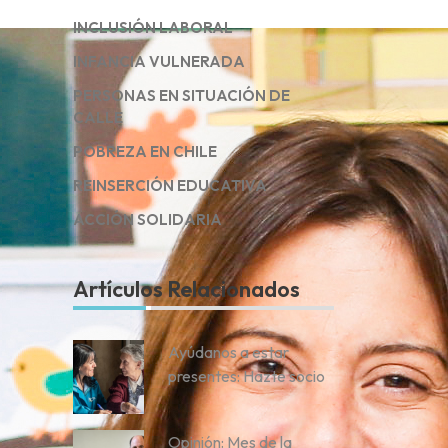
INCLUSIÓN LABORAL
INFANCIA VULNERADA
PERSONAS EN SITUACIÓN DE
CALLE
POBREZA EN CHILE
REINSERCIÓN EDUCATIVA
ACCIÓN SOLIDARIA
Artículos Relacionados
Ayúdanos a estar
presentes: Hazte socio
Opinión: Mes de la