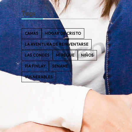
Tags
CAMAS
HOGAR DE CRISTO
LA AVENTURA DE REINVENTARSE
LAS CONDES
MI PEQUE
NIÑOS
PÍA FINLAY
SENAME
VULNERABLES