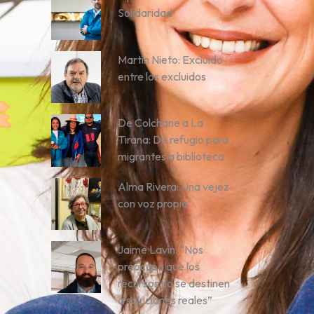
Solidaridad
Martín Nieto: Excluido
entre los excluidos
De Colchane a La
Tirana: De refugio para
migrantes a biblioteca
Alma Rivera: Una vejez
con voz propia
Jaime Lavín: “Nos
preocupa que los
recursos no se destinen
a soluciones reales”