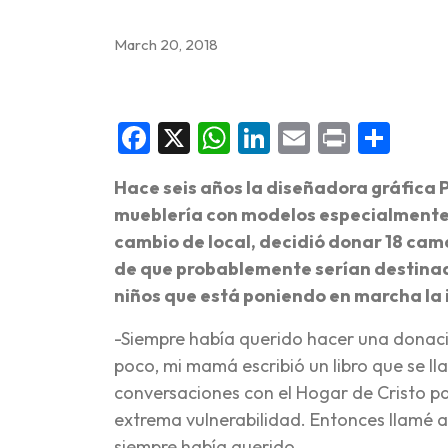
March 20, 2018
Facebook
X
WhatsApp
LinkedIn
Email
Print
Sha
Hace seis años la diseñadora gráfica Pí
mueblería con modelos especialmente 
cambio de local, decidió donar 18 cama
de que probablemente serían destinada
niños que está poniendo en marcha la i
-Siempre había querido hacer una donac
poco, mi mamá escribió un libro que se ll
conversaciones con el Hogar de Cristo pa
extrema vulnerabilidad. Entonces llamé a
siempre había querido.