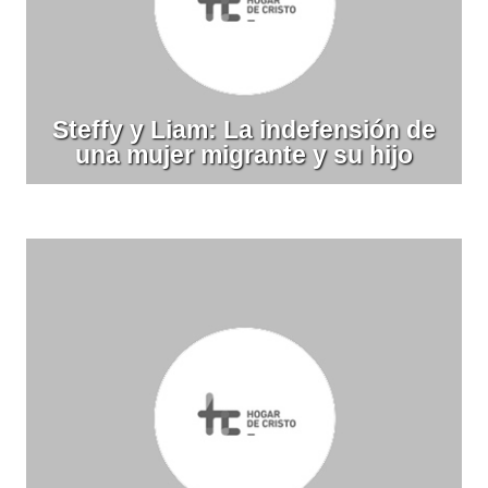
Steffy y Liam: La indefensión de
una mujer migrante y su hijo