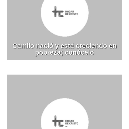
Camilo nació y está creciendo en
pobreza; conócelo