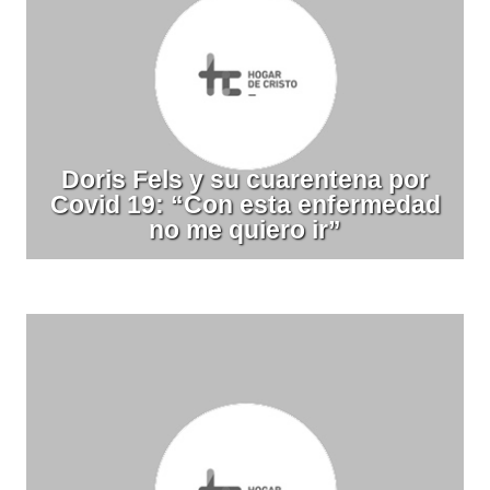
Doris Fels y su cuarentena por
Covid 19: “Con esta enfermedad
no me quiero ir”