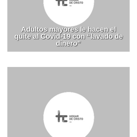
Adultos mayores le hacen el
quite al Covid-19 con “lavado de
dinero”