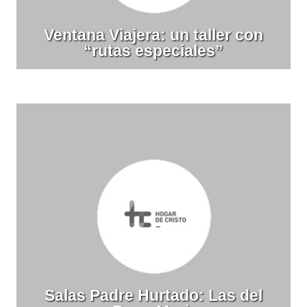
Ventana Viajera: un taller con
“rutas especiales”
Salas Padre Hurtado: Las del