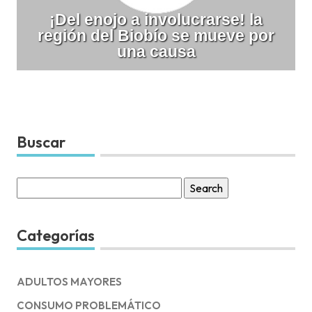
¡Del enojo a involucrarse! la
región del Biobío se mueve por
una causa
Buscar
Search
for:
Categorías
ADULTOS MAYORES
CONSUMO PROBLEMÁTICO