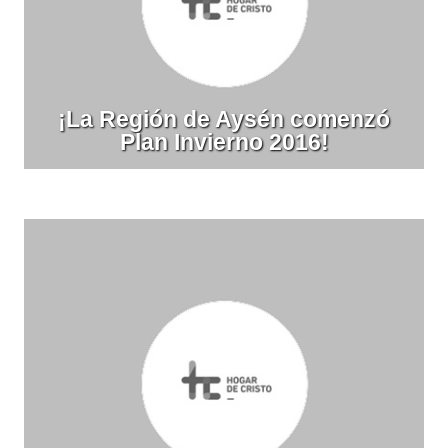
¡La Región de Aysén comenzó
Plan Invierno 2016!