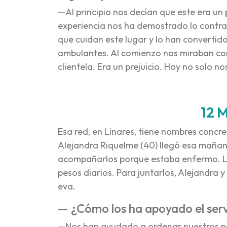
—Al principio nos decían que este era un p
experiencia nos ha demostrado lo contrari
que cuidan este lugar y lo han convertid
ambulantes. Al comienzo nos miraban co
clientela. Era un prejuicio. Hoy no solo 
12 
Esa red, en Linares, tiene nombres concre
Alejandra Riquelme (40) llegó esa mañana 
acompañarlos porque estaba enfermo. Los
pesos diarios. Para juntarlos, Alejandra 
eva.
— ¿Cómo los ha apoyado el serv
—Nos han ayudado a ordenar nuestros pap