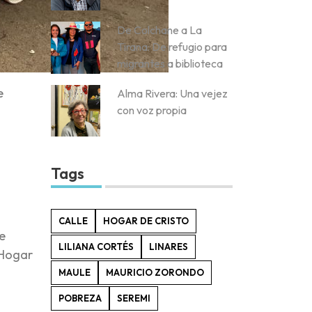
De Colchane a La
Tirana: De refugio para
migrantes a biblioteca
e
Alma Rivera: Una vejez
con voz propia
Tags
CALLE
HOGAR DE CRISTO
e
LILIANA CORTÉS
LINARES
 Hogar
MAULE
MAURICIO ZORONDO
POBREZA
SEREMI