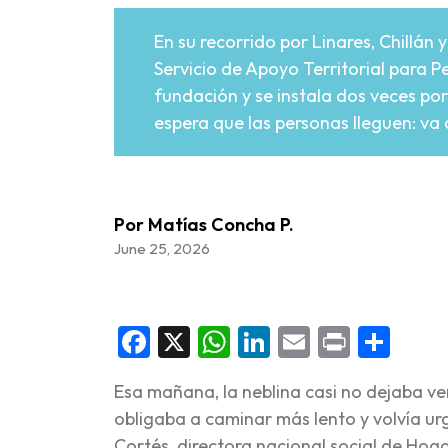
En su recorrido por Linares, Chillán 
Servicio de Apoyo Territorial para Pe
fundación y se instala dos veces po
espera que las personas lleguen: va 
Por Matías Concha P.
June 25, 2026
Facebook
X
WhatsApp
LinkedIn
Email
Print
Sha
Esa mañana, la neblina casi no dejaba v
obligaba a caminar más lento y volvía urg
Cortés, directora nacional social de Hog