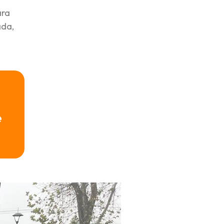
ara
ada,
e