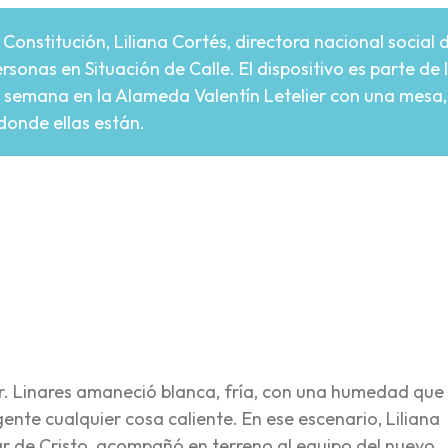
y Constitución, Liliana Cortés, directora nacional social 
rsonas en Situación de Calle. El dispositivo es parte de 
r semana en la Alameda Valentín Letelier con una mesa, 
donde ellas están.
re
er. Linares amaneció blanca, fría, con una humedad que
ente cualquier cosa caliente. En ese escenario, Liliana
ar de Cristo, acompañó en terreno al equipo del nuevo