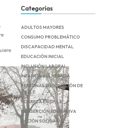
Categorías
y
ADULTOS MAYORES
re
CONSUMO PROBLEMÁTICO
DISCAPACIDAD MENTAL
uiere
EDUCACIÓN INICIAL
INCLUSIÓN LABORAL
INFANCIA VULNERADA
PERSONAS EN SITUACIÓN DE
CALLE
POBREZA EN CHILE
REINSERCIÓN EDUCATIVA
ACCIÓN SOLIDARIA