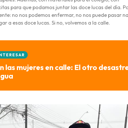
itas para que podamos juntar las doce lucas del día. P
anente: no nos podemos enfermar, no nos puede pasar n
r a esas doce lucas. Si no, volvemos a la calle.
INTERESAR
las mujeres en calle: El otro desastr
agua