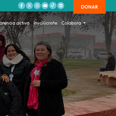
DONAR
arencia activa
Involúcrate
Colabora