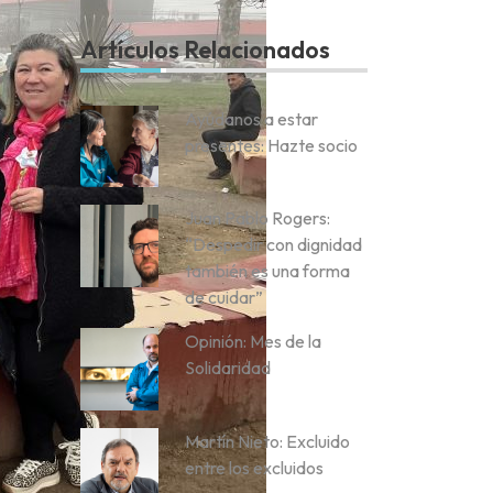
Artículos Relacionados
Ayúdanos a estar
presentes: Hazte socio
Juan Pablo Rogers:
“Despedir con dignidad
también es una forma
de cuidar”
Opinión: Mes de la
Solidaridad
Martín Nieto: Excluido
entre los excluidos