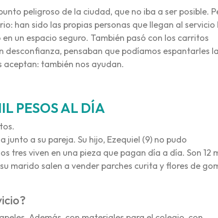
unto peligroso de la ciudad, que no iba a ser posible. P
o: han sido las propias personas que llegan al servicio 
o en un espacio seguro. También pasó con los carritos
n desconfianza, pensaban que podíamos espantarles l
nos aceptan: también nos ayudan.
MIL PESOS AL DÍA
tos.
junto a su pareja. Su hijo, Ezequiel (9) no pudo
 tres viven en una pieza que pagan día a día. Son 12 m
y su marido salen a vender parches curita y flores de go
icio?
eles. Además, con materiales para el colegio, con