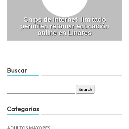
Chips de Internet ilimitado
permiten retomar educación
online en Linares
Buscar
Search
for:
Categorías
ADULTOS MAYORES