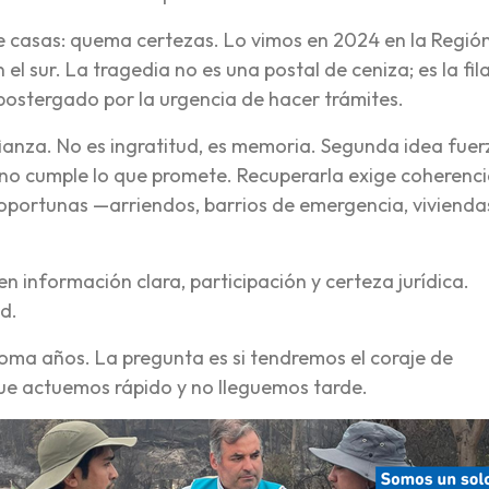
 casas: quema certezas. Lo vimos en 2024 en la Regió
l sur. La tragedia no es una postal de ceniza; es la fil
 postergado por la urgencia de hacer trámites.
ianza. No es ingratitud, es memoria. Segunda idea fuerz
o no cumple lo que promete. Recuperarla exige coherenci
s oportunas —arriendos, barrios de emergencia, vivienda
en información clara, participación y certeza jurídica.
d.
toma años. La pregunta es si tendremos el coraje de
 que actuemos rápido y no lleguemos tarde.