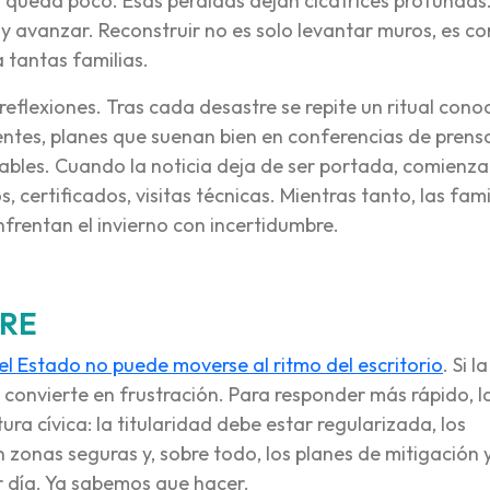
queda poco. Esas pérdidas dejan cicatrices profundas
avanzar. Reconstruir no es solo levantar muros, es cor
a tantas familias.
reflexiones. Tras cada desastre se repite un ritual cono
ntes, planes que suenan bien en conferencias de prens
nables. Cuando la noticia deja de ser portada, comienza
 certificados, visitas técnicas. Mientras tanto, las fami
frentan el invierno con incertidumbre.
TRE
el Estado no puede moverse al ritmo del escritorio
. Si la
 convierte en frustración. Para responder más rápido, l
ra cívica: la titularidad debe estar regularizada, los
 zonas seguras y, sobre todo, los planes de mitigación 
r día. Ya sabemos que hacer.