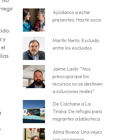
. No
regir
Ayúdanos a estar
presentes: Hazte socio
cido:
a y
Martín Nieto: Excluido
 el
entre los excluidos
lias
Jaime Lavín: “Nos
preocupa que los
recursos no se destinen
a soluciones reales”
De Colchane a La
Tirana: De refugio para
a
migrantes a biblioteca
y
Alma Rivera: Una vejez
con voz propia