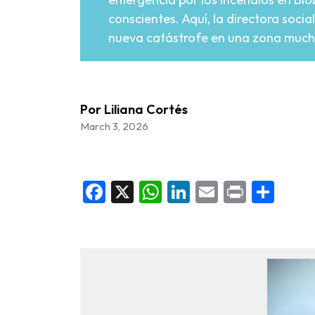
conscientes. Aquí, la directora socia
nueva catástrofe en una zona much
Por Liliana Cortés
March 3, 2026
Facebook
X
WhatsApp
LinkedIn
Email
Print
Sha