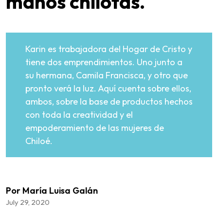
manos chilotas.
Karin es trabajadora del Hogar de Cristo y
tiene dos emprendimientos. Uno junto a
su hermana, Camila Francisca, y otro que
pronto verá la luz. Aquí cuenta sobre ellos,
ambos, sobre la base de productos hechos
con toda la creatividad y el
empoderamiento de las mujeres de
Chiloé.
Por María Luisa Galán
July 29, 2020