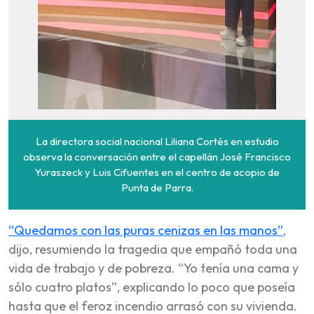
La directora social nacional Liliana Cortés en estudio
observa la conversación entre el capellán José Francisco
Yuraszeck y Luis Cifuentes en el centro de acopio de
Punta de Parra.
“Quedamos con las puras cenizas en las manos”
,
dijo, resumiendo la tragedia que empañó toda una
vida de trabajo y de pobreza. “Yo tenía una cama y
sólo cuatro platos”, explicando lo poco que poseía
hasta que el feroz incendio arrasó con su vivienda.