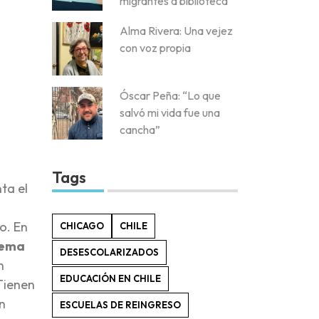
migrantes a biblioteca
Alma Rivera: Una vejez
con voz propia
Óscar Peña: “Lo que
salvó mi vida fue una
cancha”
Tags
ta el
o. En
CHICAGO
CHILE
rema
DESESCOLARIZADOS
n
EDUCACIÓN EN CHILE
Tienen
n
ESCUELAS DE REINGRESO