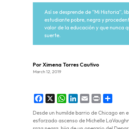
Así se desprende de “Mi Historia”, l
estudiante pobre, negra y procedent
valor de la educación y que nunca qu
suerte.
Por Ximena Torres Cautivo
March 12, 2019
Facebook
X
WhatsApp
LinkedIn
Email
Print
Sha
Desde un humilde barrio de Chicago en el
esforzado ascenso de Michelle LaVaughn
raza negra, hija de un operario del Depa