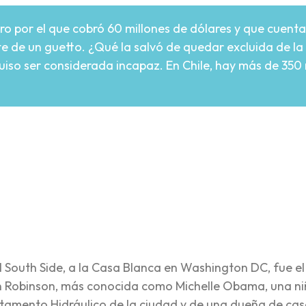
ibro por el que cobró 60 millones de dólares y que cuen
e de un guetto. ¿Qué la salvó de quedar excluida de la 
iso ser considerada incapaz. En Chile, hay más de 350 m
re
 South Side, a la Casa Blanca en Washington DC, fue el
 Robinson, más conocida como Michelle Obama, una ni
rtamento Hidráulico de la ciudad y de una dueña de cas