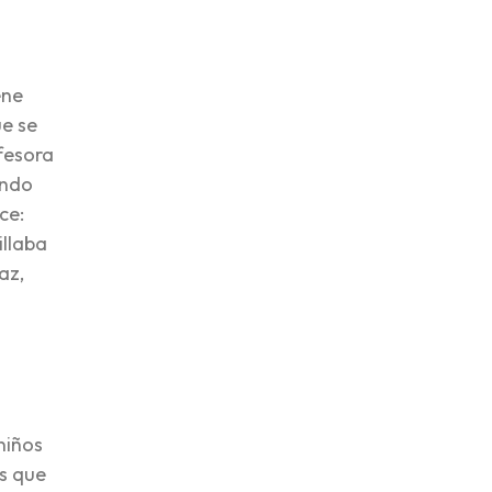
ene
ue se
ofesora
ando
ce:
illaba
az,
niños
es que