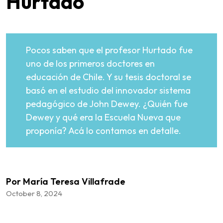
Hurtado
Pocos saben que el profesor Hurtado fue
uno de los primeros doctores en
educación de Chile. Y su tesis doctoral se
basó en el estudio del innovador sistema
pedagógico de John Dewey. ¿Quién fue
Dewey y qué era la Escuela Nueva que
proponía? Acá lo contamos en detalle.
Por María Teresa Villafrade
October 8, 2024