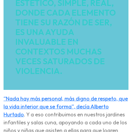
ESTÉTICO, SIMPLE, REAL,
DONDE CADA ELEMENTO
TIENE SU RAZÓN DE SER,
ES UNA AYUDA
INVALUABLE EN
CONTEXTOS MUCHAS
VECES SATURADOS DE
VIOLENCIA.
“Nada hay más personal, más digno de respeto, que
la vida interior que se forma”, decía Alberto
Hurtado
. Y a eso contribuimos en nuestros jardines
infantiles y salas cuna, apoyando a cada uno de los
niños y niñas que asisten a ellas para que logren