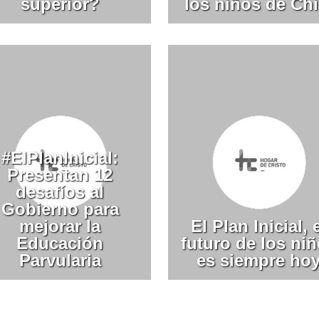
superior?
los niños de Chi
#ElPlanInicial:
Presentan 12
desafíos al
Gobierno para
mejorar la
El Plan Inicial, 
Educación
futuro de los ni
Parvularia
es siempre ho