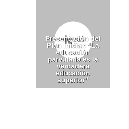
Presentación del
Plan Inicial: “La
educación
parvularia es la
verdadera
educación
superior”