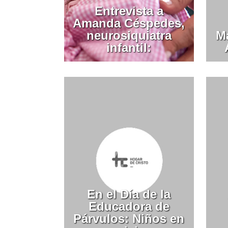
Entrevista a
Amanda Céspedes,
neurosiquiatra
M
infantil:
En el Día de la
Educadora de
Párvulos: Niños en