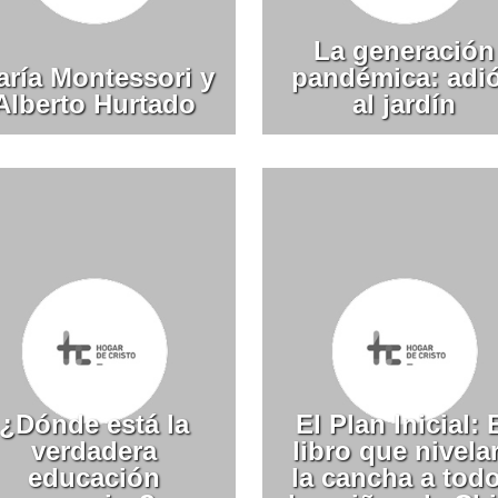
La generación
aría Montessori y
pandémica: adi
Alberto Hurtado
al jardín
¿Dónde está la
El Plan Inicial: 
verdadera
libro que nivela
educación
la cancha a tod