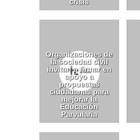
crisis
Organizaciones de
la sociedad civil
invitan a firmar en
apoyo a
propuestas
ciudadanas para
mejorar la
Educación
Parvularia