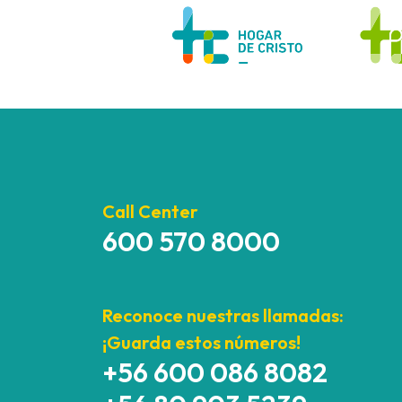
Call Center
600 570 8000
Reconoce nuestras llamadas:
¡Guarda estos números!
+56 600 086 8082