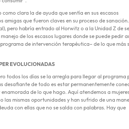
o consumir”.
 como clara la de ayuda que sentía en sus escasos
 amigas que fueron claves en su proceso de sanación.
al), pero habría entrado al Horwitz o a la Unidad Z de s
 manejo de los escasos lugares donde se puede pedir au
programa de intervención terapéutica– de lo que más 
PER EVOLUCIONADAS
ro todos los días se la arregla para llegar al programa 
más desafiante de todo es estar permanentemente cone
toy enamorada de lo que hago. Aquí atendemos a mujere
ido las mismas oportunidades y han sufrido de una man
deuda con ellas que no se salda con palabras. Hay que