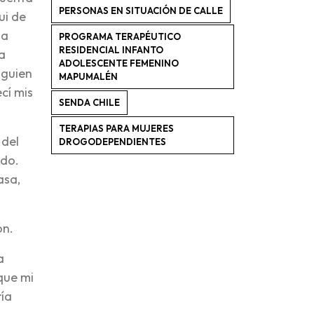
PERSONAS EN SITUACIÓN DE CALLE
ui de
la
PROGRAMA TERAPÉUTICO
RESIDENCIAL INFANTO
a
ADOLESCENTE FEMENINO
lguien
MAPUMALÉN
cí mis
SENDA CHILE
TERAPIAS PARA MUJERES
 del
DROGODEPENDIENTES
ado.
asa,
ón.
a
que mi
ría