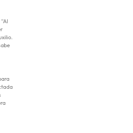
 “Al
er
xilio.
sabe
para
ctada
s
era