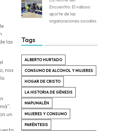
Encuentro: El valioso
aporte de las
organizaciones sociales
de
n
Tags
de las
ALBERTO HURTADO
el
o, nos
CONSUMO DE ALCOHOL Y MUJERES
lo
HOGAR DE CRISTO
LA HISTORIA DE GÉNESIS
un
MAPUMALÉN
amá”.
con un
MUJERES Y CONSUMO
PARÉNTESIS
Cuenta