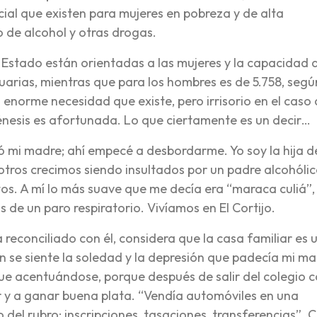
ial que existen para mujeres en pobreza y de alta
 de alcohol y otras drogas.
el Estado están orientadas a las mujeres y la capacidad 
arias, mientras que para los hombres es de 5.758, segú
enorme necesidad que existe, pero irrisorio en el caso 
énesis es afortunada. Lo que ciertamente es un decir…
ió mi madre; ahí empecé a desbordarme. Yo soy la hija d
otros crecimos siendo insultados por un padre alcohólic
s. A mí lo más suave que me decía era “maraca culiá”, 
de un paro respiratorio. Vivíamos en El Cortijo.
 reconciliado con él, considera que la casa familiar es 
n se siente la soledad y la depresión que padecía mi m
 fue acentuándose, porque después de salir del colegio 
r y a ganar buena plata. “Vendía automóviles en una
del rubro: inscripciones, tasaciones, transferencias”. 