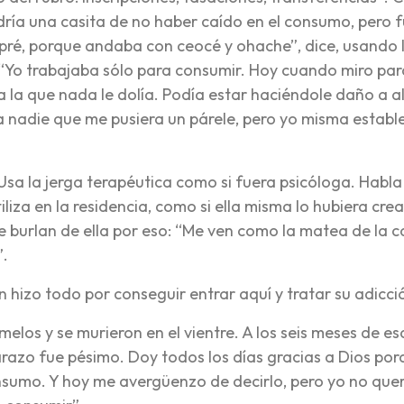
dría una casita de no haber caído en el consumo, pero f
ré, porque andaba con ceocé y ohache”, dice, usando 
 “Yo trabajaba sólo para consumir. Hoy cuando miro par
 la que nada le dolía. Podía estar haciéndole daño a a
 nadie que me pusiera un párele, pero yo misma estable
Usa la jerga terapéutica como si fuera psicóloga. Habla
iza en la residencia, como si ella misma lo hubiera cre
 burlan de ella por eso: “Me ven como la matea de la c
”.
 hizo todo por conseguir entrar aquí y tratar su adicci
los y se murieron en el vientre. A los seis meses de es
razo fue pésimo. Doy todos los días gracias a Dios por
nsumo. Y hoy me avergüenzo de decirlo, pero yo no que