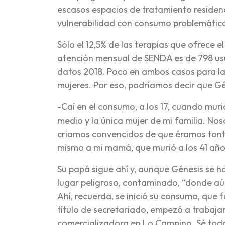
escasos espacios de tratamiento residenc
vulnerabilidad con consumo problemático
Sólo el 12,5% de las terapias que ofrece 
atención mensual de SENDA es de 798 usu
datos 2018. Poco en ambos casos para la 
mujeres. Por eso, podríamos decir que G
-Caí en el consumo, a los 17, cuando mur
medio y la única mujer de mi familia. Nos
criamos convencidos de que éramos tonto
mismo a mi mamá, que murió a los 41 años 
Su papá sigue ahí y, aunque Génesis se ha
lugar peligroso, contaminado, “donde aú
Ahí, recuerda, se inició su consumo, que
título de secretariado, empezó a trabaja
comercializadora en Lo Campino. Sé todo 