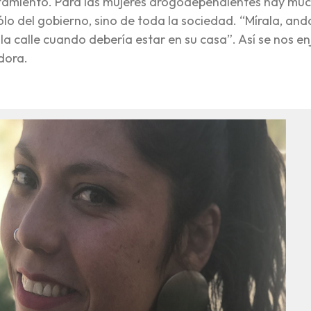
ratamiento. Para las mujeres drogodependientes hay mu
o del gobierno, sino de toda la sociedad. “Mírala, and
la calle cuando debería estar en su casa”. Así se nos enj
dora.