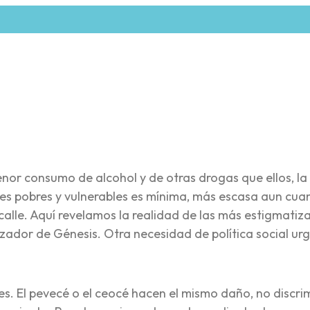
re
nor consumo de alcohol y de otras drogas que ellos, la
res pobres y vulnerables es mínima, más escasa aun cu
 calle. Aquí revelamos la realidad de las más estigmatiz
ador de Génesis. Otra necesidad de política social ur
s. El pevecé o el ceocé hacen el mismo daño, no discri