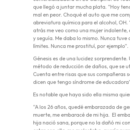
que llegó a juntar mucha plata. “Hoy ten
mal en peor. Choqué el auto que me comp
abreviatura química para el alcohol, OH.
atrás me veo como una mujer indolente, a
y seguía. Me daba lo mismo. Nunca tuve a
límites. Nunca me prostituí, por ejemplo”.
Génesis es de una lucidez sorprendente. 
método de reducción de daños, que se util
Cuenta entre risas que sus compañeras se
dicen que tengo síndrome de educadora
Es notable que haya sido ella misma quien
“A los 26 años, quedé embarazada de geme
muerte, me embaracé de mi hija. El emba
hija nació sana, porque no la dañó mi co