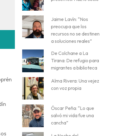
Jaime Lavín: “Nos
preocupa que los
recursos no se destinen
a soluciones reales”
De Colchane a La
Tirana: De refugio para
migrantes a biblioteca
oprén
Alma Rivera: Una vejez
con voz propia
dín
Óscar Peña: “Lo que
salvó mi vida fue una
cancha”
sos
La Noche del