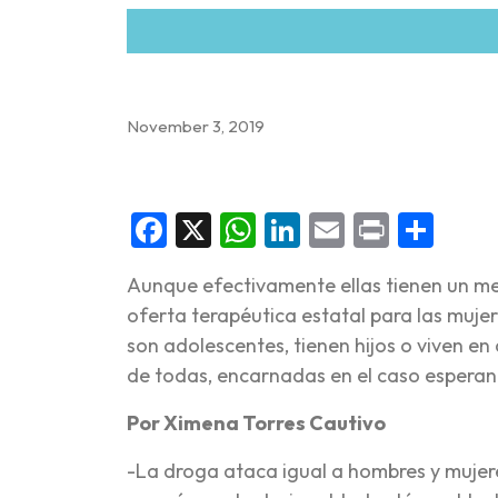
November 3, 2019
Facebook
X
WhatsApp
LinkedIn
Email
Print
Sha
Aunque efectivamente ellas tienen un me
oferta terapéutica estatal para las muje
son adolescentes, tienen hijos o viven en
de todas, encarnadas en el caso esperanz
Por Ximena Torres Cautivo
-La droga ataca igual a hombres y mujere