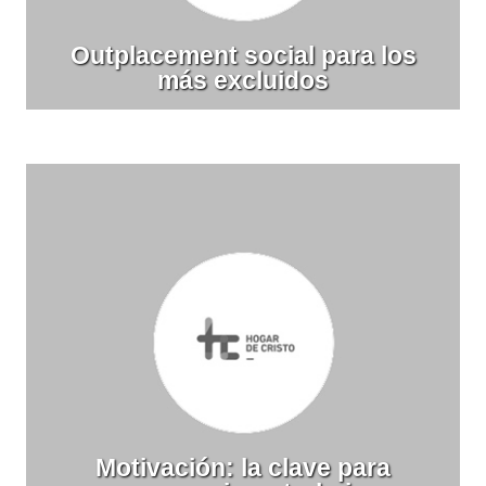
Outplacement social para los
más excluidos
Motivación: la clave para