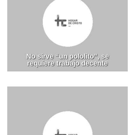
No sirve “un pololito”, se
requiere trabajo decente