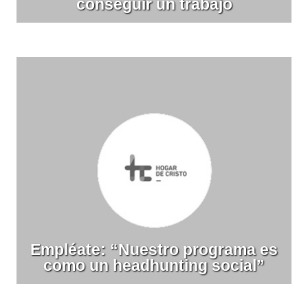
conseguir un trabajo
Empléate: “Nuestro programa es
como un headhunting social”