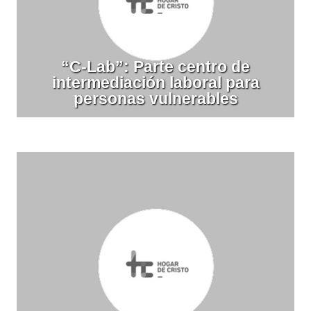
“C-Lab”: Parte centro de
intermediación laboral para
personas vulnerables