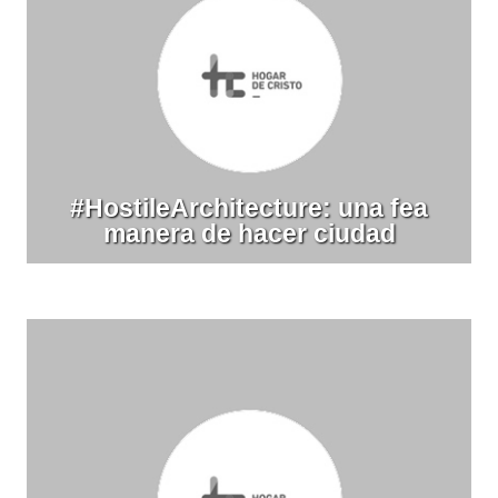
#HostileArchitecture: una fea
manera de hacer ciudad