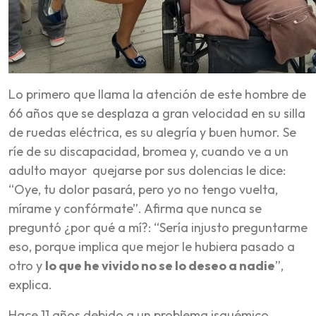
Lo primero que llama la atención de este hombre de
66 años que se desplaza a gran velocidad en su silla
de ruedas eléctrica, es su alegría y buen humor. Se
ríe de su discapacidad, bromea y, cuando ve a un
adulto mayor quejarse por sus dolencias le dice:
“Oye, tu dolor pasará, pero yo no tengo vuelta,
mírame y confórmate”. Afirma que nunca se
preguntó ¿por qué a mí?
:
“Sería injusto preguntarme
eso, porque implica que mejor le hubiera pasado a
otro y
lo que he vivido no se lo deseo a nadie
”,
explica.
Hace 11 años debido a un problema isquémico,