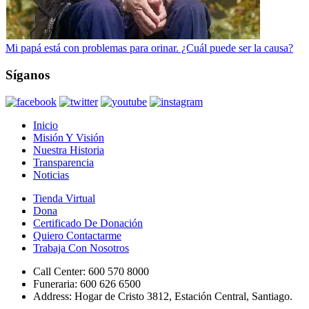
Mi papá está con problemas para orinar. ¿Cuál puede ser la causa?
Síganos
Inicio
Misión Y Visión
Nuestra Historia
Transparencia
Noticias
Tienda Virtual
Dona
Certificado De Donación
Quiero Contactarme
Trabaja Con Nosotros
Call Center:
600 570 8000
Funeraria:
600 626 6500
Address:
Hogar de Cristo 3812, Estación Central, Santiago.