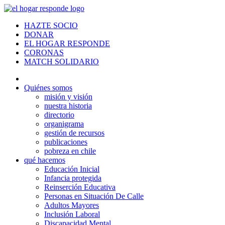
HAZTE SOCIO
DONAR
EL HOGAR RESPONDE
CORONAS
MATCH SOLIDARIO
Quiénes somos
misión y visión
nuestra historia
directorio
organigrama
gestión de recursos
publicaciones
pobreza en chile
qué hacemos
Educación Inicial
Infancia protegida
Reinserción Educativa
Personas en Situación De Calle
Adultos Mayores
Inclusión Laboral
Discapacidad Mental