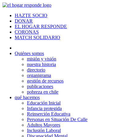
HAZTE SOCIO
DONAR
EL HOGAR RESPONDE
CORONAS
MATCH SOLIDARIO
Quiénes somos
misión y visión
nuestra historia
directorio
organigrama
gestión de recursos
publicaciones
pobreza en chile
qué hacemos
Educación Inicial
Infancia protegida
Reinserción Educativa
Personas en Situación De Calle
Adultos Mayores
Inclusión Laboral
Discapacidad Mental