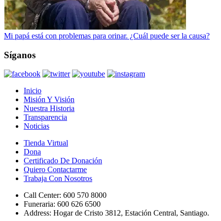
Mi papá está con problemas para orinar. ¿Cuál puede ser la causa?
Síganos
Inicio
Misión Y Visión
Nuestra Historia
Transparencia
Noticias
Tienda Virtual
Dona
Certificado De Donación
Quiero Contactarme
Trabaja Con Nosotros
Call Center:
600 570 8000
Funeraria:
600 626 6500
Address:
Hogar de Cristo 3812, Estación Central, Santiago.