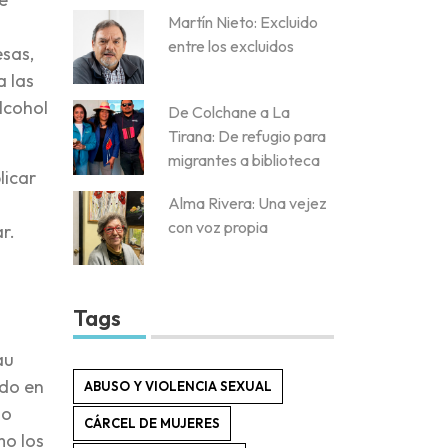
Martín Nieto: Excluido
entre los excluidos
sas,
a las
lcohol
De Colchane a La
Tirana: De refugio para
migrantes a biblioteca
licar
Alma Rivera: Una vejez
l
con voz propia
r.
Tags
au
ado en
ABUSO Y VIOLENCIA SEXUAL
lo
CÁRCEL DE MUJERES
mo los