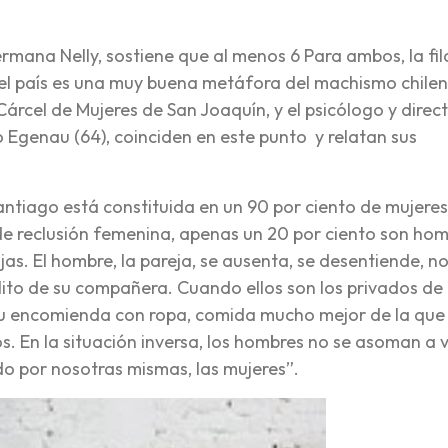
hermana Nelly, sostiene que al menos 6 Para ambos, la fi
s del país es una muy buena metáfora del machismo chile
Cárcel de Mujeres de San Joaquín, y el psicólogo y direc
o Egenau (64), coinciden en este punto y relatan sus
 Santiago está constituida en un 90 por ciento de mujere
 de reclusión femenina, apenas un 20 por ciento son hom
jas. El hombre, la pareja, se ausenta, se desentiende, n
lito de su compañera. Cuando ellos son los privados de
s su encomienda con ropa, comida mucho mejor de la que 
os. En la situación inversa, los hombres no se asoman a v
do por nosotras mismas, las mujeres”.