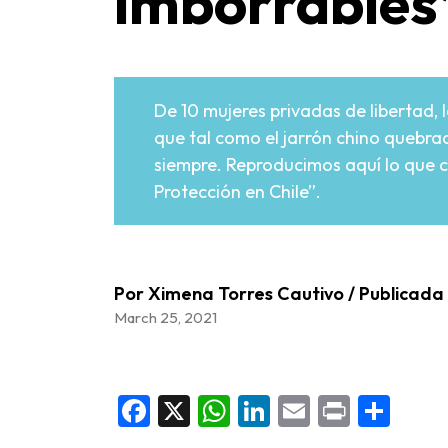
imborrables
De 10 mujeres privadas de libertad, 
que tal como el jarrón chino quebrad
siempre. Reproducimos aquí lo que c
Protección en Chile”.
Por Ximena Torres Cautivo / Publicada
March 25, 2021
Facebook
X
WhatsApp
LinkedIn
Email
Print
Sha