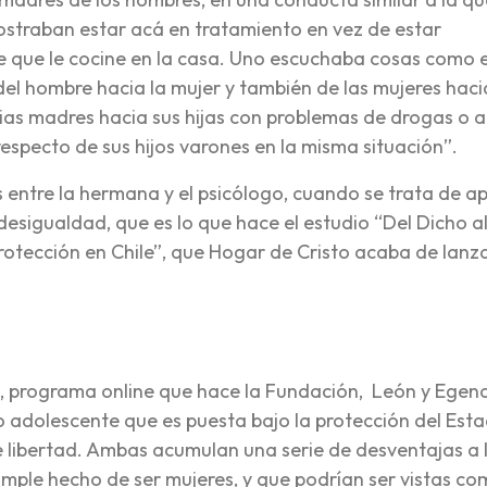
rostraban estar acá en tratamiento en vez de estar
 que le cocine en la casa
. Uno escuchaba cosas como e
 del hombre hacia la mujer y también de las mujeres haci
pias madres hacia sus hijas con problemas de drogas o a
specto de sus hijos varones en la misma situación”.
 entre la hermana y el psicólogo, cuando se trata de ap
desigualdad, que es lo que hace el estudio “Del Dicho a
rotección en Chile”, que Hogar de Cristo acaba de lanza
1, programa online que hace la Fundación, León y Egen
 o adolescente que es puesta bajo la protección del Est
e libertad. Ambas acumulan una serie de desventajas a 
simple hecho de ser mujeres, y que podrían ser vistas co