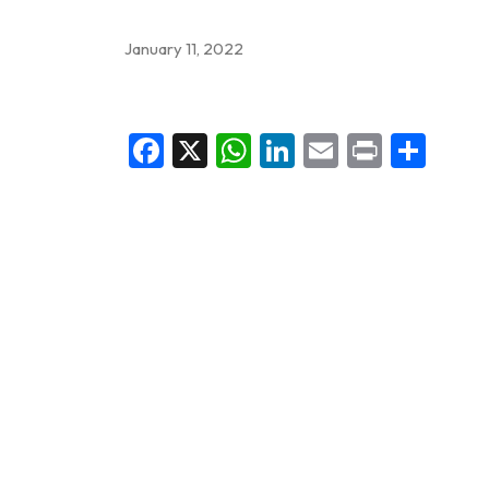
January 11, 2022
Facebook
X
WhatsApp
LinkedIn
Email
Print
Sha