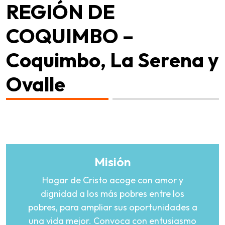
REGIÓN DE
COQUIMBO –
Coquimbo, La Serena y
Ovalle
Misión
Hogar de Cristo acoge con amor y
dignidad a los más pobres entre los
pobres, para ampliar sus oportunidades a
una vida mejor. Convoca con entusiasmo