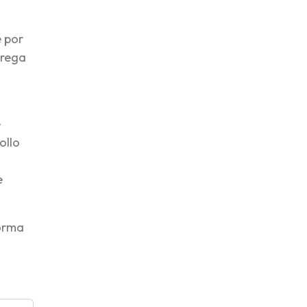
e por
trega
e
ollo
e
forma