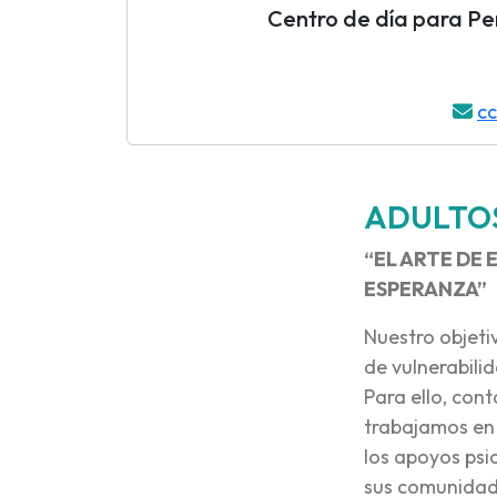
Centro de día para Per
c
ADULTO
“EL ARTE DE
ESPERANZA”
Nuestro objeti
de vulnerabili
Para ello, con
trabajamos en 
los apoyos psi
sus comunidade