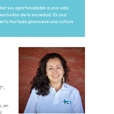
liar sus oportunidades a una vida
excluidos de la sociedad. Es una
lberto Hurtado promueve una cultura
”,
o, en
l