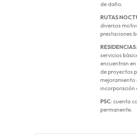
de daño.
RUTAS NOCT
diversos motiv
prestaciones b
RESIDENCIAS
servicios básic
encuentran en 
de proyectos pe
mejoramiento d
incorporación a
PSC
: cuenta c
permanente.