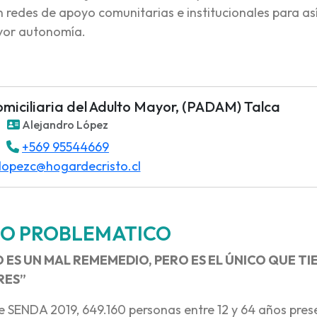
n redes de apoyo comunitarias e institucionales para as
yor autonomía.
iciliaria del Adulto Mayor, (PADAM) Talca
Alejandro López
+569 95544669
lopezc@hogardecristo.cl
O PROBLEMATICO
 ES UN MAL REMEMEDIO, PERO ES EL ÚNICO QUE TI
RES”
 SENDA 2019, 649.160 personas entre 12 y 64 años pre