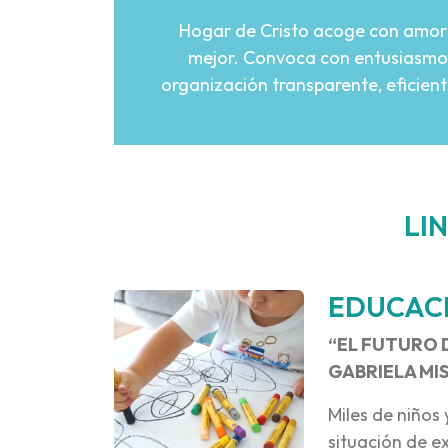
Hogar de Cristo acoge con amor y
mejor. Convoca con entusiasmo y
organización transparente, eficien
LI
EDUCACI
“EL FUTURO D
GABRIELA MI
Miles de niños 
situación de e