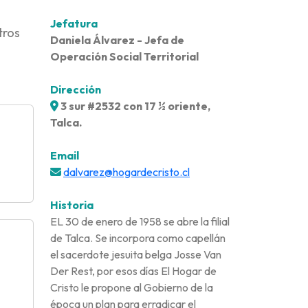
Jefatura
tros
Daniela Álvarez - Jefa de
Operación Social Territorial
Dirección
3 sur #2532 con 17 ½ oriente,
Talca.
Email
dalvarez@hogardecristo.cl
Historia
EL 30 de enero de 1958 se abre la filial
de Talca. Se incorpora como capellán
el sacerdote jesuita belga Josse Van
Der Rest, por esos días El Hogar de
Cristo le propone al Gobierno de la
época un plan para erradicar el