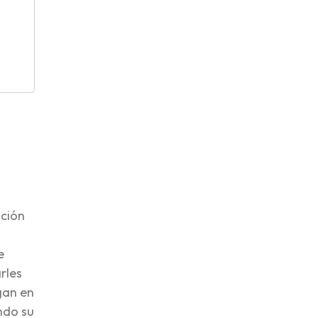
ación
e
rles
gan en
ndo su