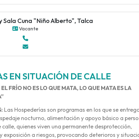
 y Sala Cuna "Niño Alberto", Talca
Vacante
S EN SITUACIÓN DE CALLE
E EL FRÍO NO ES LO QUE MATA, LO QUE MATA ES LA
A”
:
Las Hospederías son programas en los que se entreg
ospedaje nocturno, alimentación y apoyo básico a pers
e calle, quienes viven una permanente desprotección,
 y exposición a riesgos, provocando deterioros y situac