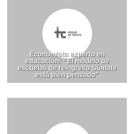
Economista experto en
educación: “El modelo de
escuelas de reingreso Súmate
está bien pensado”