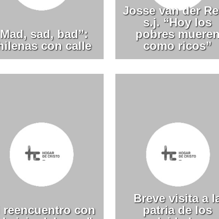
Josse van der Re
s.j. “Hoy los
“Mad, sad, bad”:
pobres muere
hilenas con calle
como ricos”
Breve visita a l
 reencuentro con
patria de los