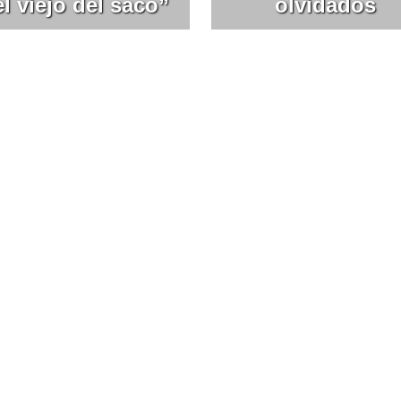
el viejo del saco”
olvidados