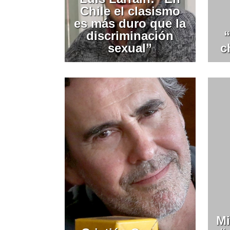
Chile el clasismo
es más duro que la
discriminación
sexual”
c
Mi