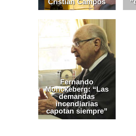
Cristián Campos
“
Fernando
Monckeberg: “Las
demandas
incendiarias
capotan siempre”