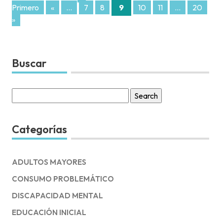
Primero
«
...
7
8
9
10
11
...
20
3
»
Buscar
Search
for:
Categorías
ADULTOS MAYORES
CONSUMO PROBLEMÁTICO
DISCAPACIDAD MENTAL
EDUCACIÓN INICIAL