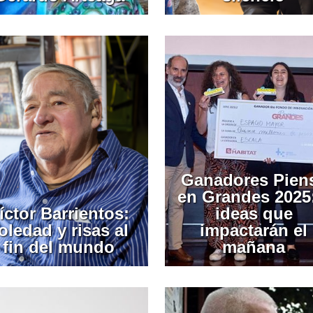
Ganadores Pien
en Grandes 2025
íctor Barrientos:
ideas que
oledad y risas al
impactarán el
fin del mundo
mañana