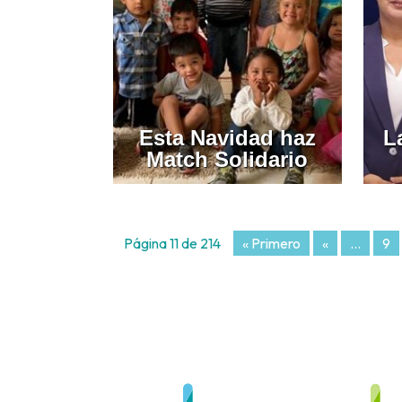
Esta Navidad haz
L
Match Solidario
Página 11 de 214
« Primero
«
...
9