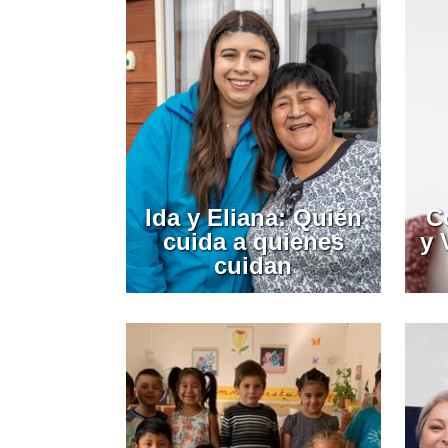
Ida y Eliana: Quién
C
cuida a quienes
y 
cuidan