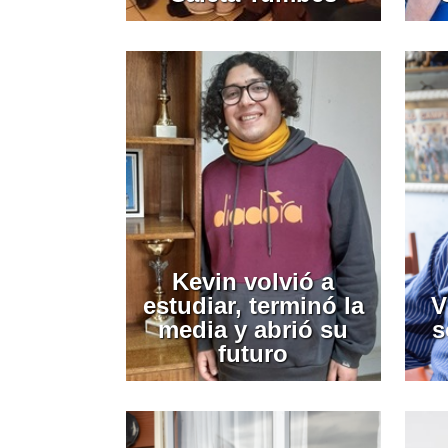
Kevin volvió a
estudiar, terminó la
V
media y abrió su
s
futuro