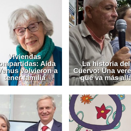
Viviendas
ompartidas: Aída
La historia del
Venus volvieron a
Cuervo: Una ver
tener familia
que va más all