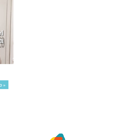
l
a
o »