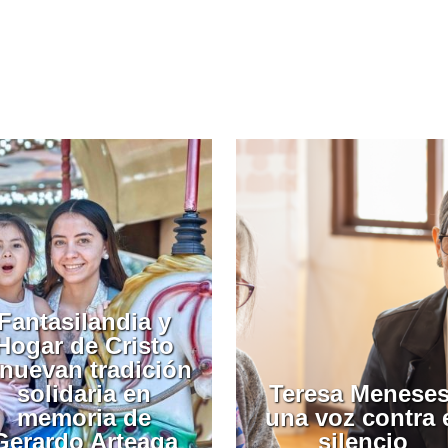
Fantasilandia y
Hogar de Cristo
enuevan tradición
solidaria en
Teresa Meneses
memoria de
una voz contra 
Gerardo Arteaga
silencio