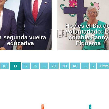
Hoy es el Día de
Voluntariado: L
a segunda vuelta
notable Fanny
educativa
Figueroa
10
11
12
13
...
20
30
40
...
»
Últim