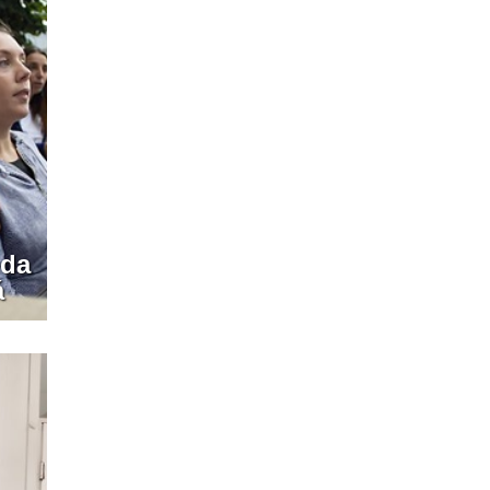
eda
á