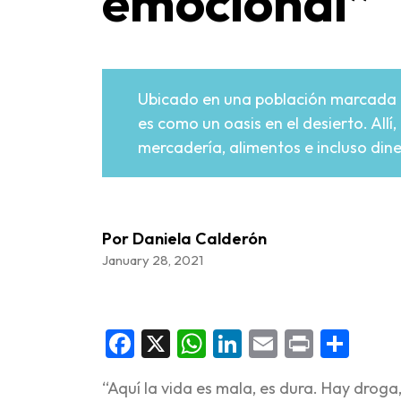
emocional”
Ubicado en una población marcada por
es como un oasis en el desierto. All
mercadería, alimentos e incluso dine
Por Daniela Calderón
January 28, 2021
Facebook
X
WhatsApp
LinkedIn
Email
Print
Sha
“Aquí la vida es mala, es dura. Hay drog