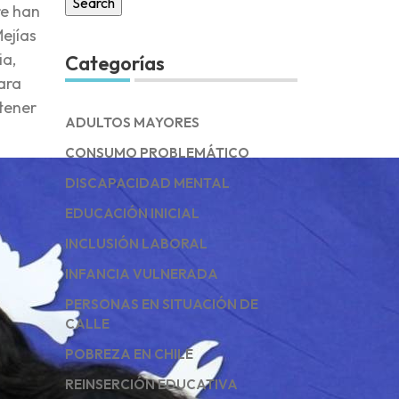
re han
ejías
ia,
Categorías
ara
tener
ADULTOS MAYORES
CONSUMO PROBLEMÁTICO
DISCAPACIDAD MENTAL
EDUCACIÓN INICIAL
INCLUSIÓN LABORAL
INFANCIA VULNERADA
PERSONAS EN SITUACIÓN DE
CALLE
POBREZA EN CHILE
REINSERCIÓN EDUCATIVA