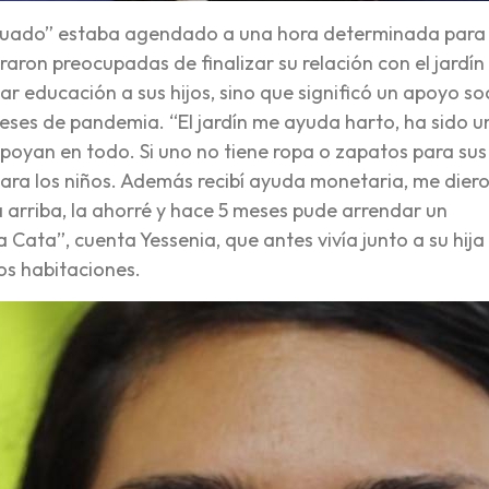
duado” estaba agendado a una hora determinada para 
ron preocupadas de finalizar su relación con el jardín
gar educación a sus hijos, sino que significó un apoyo soc
meses de pandemia. “El jardín me ayuda harto, ha sido u
apoyan en todo. Si uno no tiene ropa o zapatos para sus 
ara los niños. Además recibí ayuda monetaria, me dier
a arriba, la ahorré y hace 5 meses pude arrendar un
 Cata”, cuenta Yessenia, que antes vivía junto a su hija
os habitaciones.