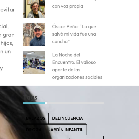
con voz propia
evitar
ial,
Óscar Peña: “Lo que
salvó mi vida fue una
n gran
cancha”
hijos,
on un
La Noche del
Encuentro: El valioso
 y
aporte de las
organizaciones sociales
Tags
BALAZOS
DELINCUENCIA
DROGA
JARDÍN INFANTIL