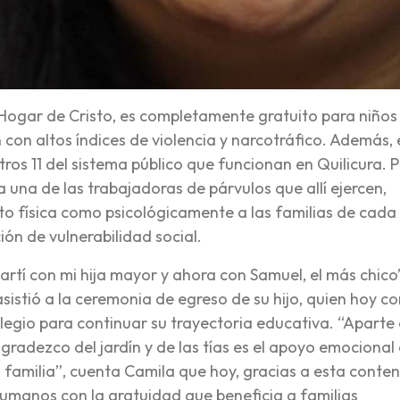
el Hogar de Cristo, es completamente gratuito para niños
con altos índices de violencia y narcotráfico. Además, e
ros 11 del sistema público que funcionan en Quilicura. 
a una de las trabajadoras de párvulos que allí ejercen,
to física como psicológicamente a las familias de cada
ón de vulnerabilidad social.
 partí con mi hija mayor y ahora con Samuel, el más chico
istió a la ceremonia de egreso de su hijo, quien hoy co
olegio para continuar su trayectoria educativa. “Aparte 
gradezco del jardín y de las tías es el apoyo emocional
familia”, cuenta Camila que hoy, gracias a esta conten
Humanos con la gratuidad que beneficia a familias