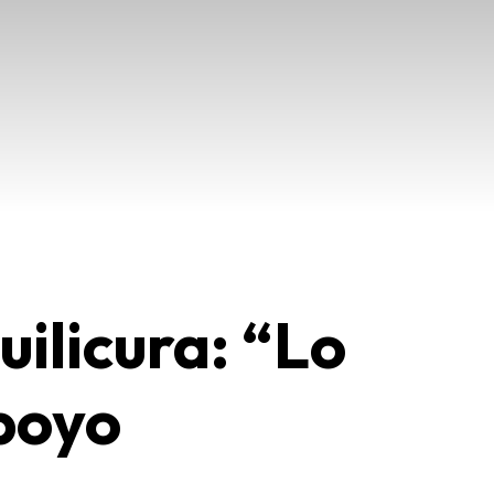
uilicura: “Lo
poyo