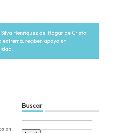
l Silva Henríquez del Hogar de Cristo
za extrema, reciben apoyo en
lidad.
Buscar
Search
os en
for: