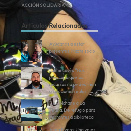
ACCIÓN SOLIDARIA
Artículos Relacionados
Ayúdanos a estar
presentes: Hazte socio
Jaime Lavín: “Nos
preocupa que los
recursos no se destinen
a soluciones reales”
De Colchane a La
Tirana: De refugio para
migrantes a biblioteca
Alma Rivera: Una vejez