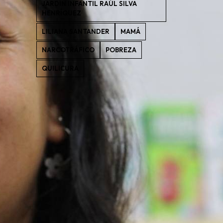
JARDÍN INFANTIL RAÚL SILVA
HENRÍQUEZ
LILIANA SANTANDER
MAMÁ
NARCOTRÁFICO
POBREZA
QUILICURA