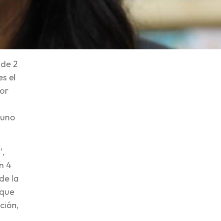
 de 2
s el
Por
 uno
”,
n 4
de la
 que
ción,