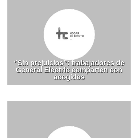
“Sin prejuicios”: trabajadores de
General Electric comparten con
acogidos