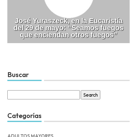
José Yuraszeck, en la Eucaristía
del 29 de mayo: “Seamos fuegos
que enciendan otros fuegos”
Buscar
Search
for:
Categorías
ADULTOS MAYORES