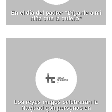
En el día del padre: “Díganle a mi
niña que la quiero”
Los reyes magos celebrarán la
Navidad con personas en