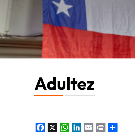
Adultez
Facebook
X
WhatsApp
LinkedIn
Email
Print
Sha