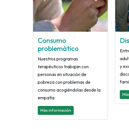
Consumo
Di
problemático
Entr
adul
Nuestros programas
y ex
terapéuticos trabajan con
disc
personas en situación de
famil
pobreza con problemas de
consumo acogiéndolas desde la
Más
empatía
Más información