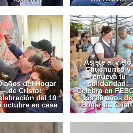
Asiste al viejo
Chuchunco y
renueva tu
0 años del Hogar
solidaridad:
de Cristo:
Celebra en FES
elebración del 19
los 80 años de
e octubre en casa
Hogar de Crist