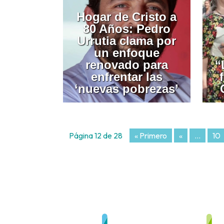
Hogar de Cristo a
80 Años: Pedro
Urrutia clama por
un enfoque
renovado para
“
enfrentar las
‘nuevas pobrezas’
Página 12 de 28
« Primero
«
...
10