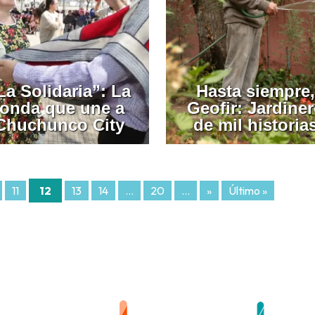
La Solidaria”: La
Hasta siempre,
fonda que une a
Geofir: Jardine
Chuchunco City
de mil historia
11
12
13
14
...
20
...
»
Último »