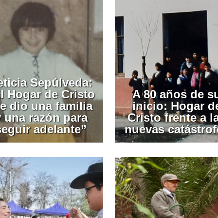
eticia Sepúlveda:
l Hogar de Cristo
A 80 años de s
e dio una familia
inicio: Hogar d
y una razón para
Cristo frente a l
seguir adelante”
nuevas catástrof