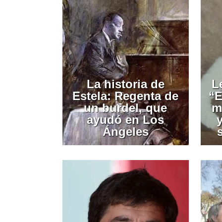
La historia de
L
Estela: Regenta de
“E
un burdel, que
m
ayudó en Los
Ángeles