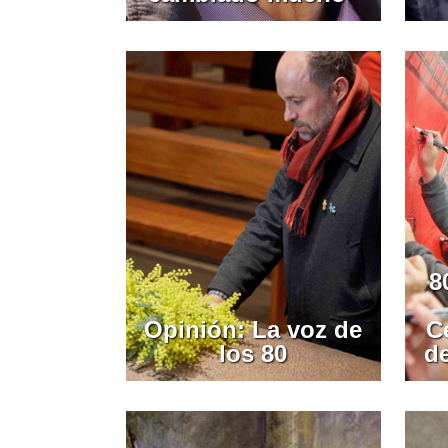
8
Opinión: La voz de
C
los 80
d