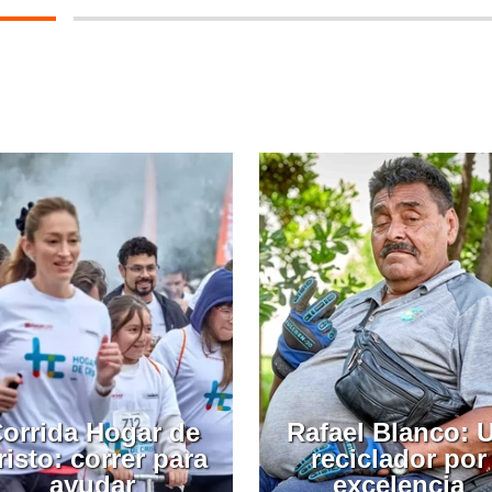
orrida Hogar de
Rafael Blanco: 
risto: correr para
reciclador por
ayudar
excelencia