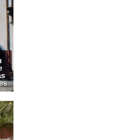
u
e
as
es