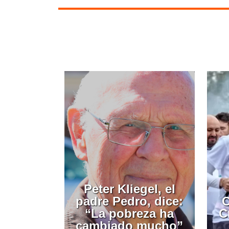
Peter Kliegel, el
padre Pedro, dice:
C
“La pobreza ha
C
cambiado mucho”