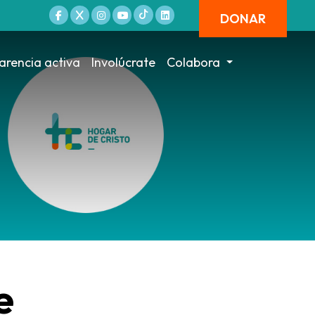
DONAR
arencia activa
Involúcrate
Colabora
e